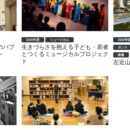
2020年度
ミュージカル
2020年
のパブ
生きづらさを抱える子ども・若者
ダンス
−
とつくるミュージカルプロジェク
映像
ト
左近山