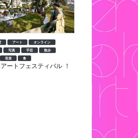
度
アート
オンライン
写真
手芸
散歩
音楽
食
アートフェスティバル ！